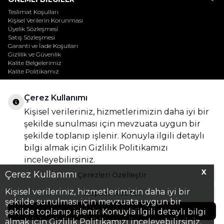
Teslimat Koşulları
Kişisel Verilerin Korunması
Üyelik Sözleşmesi
Satış Sözleşmesi
Garanti ve İade Koşulları
Gizlilik ve Güvenlik
Kalite Belgelerimiz
Kalite Politikamız
HIZLI ERIŞIM
Çerez Kullanımı
Anasayfa
İndirimdekiler
Kişisel verileriniz, hizmetlerimizin daha iyi bir
Online Ödeme
Müşteri Hizmetleri
şekilde sunulması için mevzuata uygun bir
Sepetim
şekilde toplanıp işlenir. Konuyla ilgili detaylı
ADRES & İLETIŞIM
bilgi almak için
Gizlilik Politikamızı
Adres
inceleyebilirsiniz.
Oruçreis Mah. Barbaros Cad, Tekstilkent Blv. NO:6 34320 Esenler/
X
Çerez Kullanımı
İstanbul
Çerezleri Özelleştir
Telefon
Kişisel verileriniz, hizmetlerimizin daha iyi bir
0212 989 1525
Hepsini Reddet
E-Posta
şekilde sunulması için mevzuata uygun bir
bilgi@vogel.com.tr
Hepsini Kabul Et
şekilde toplanıp işlenir. Konuyla ilgili detaylı bilgi
almak için Gizlilik Politikamızı inceleyebilirsiniz.