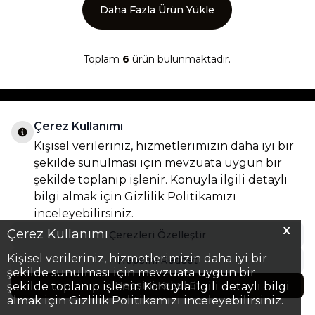
Daha Fazla Ürün Yükle
Toplam
6
ürün bulunmaktadır.
KATEGORILER
Çerez Kullanımı
ÖNEMLI BILGILER
Kişisel verileriniz, hizmetlerimizin daha iyi bir
HIZLI ERIŞIM
şekilde sunulması için mevzuata uygun bir
ADRES & İLETIŞIM
şekilde toplanıp işlenir. Konuyla ilgili detaylı
bilgi almak için
Gizlilik Politikamızı
inceleyebilirsiniz.
X
Çerez Kullanımı
Çerezleri Özelleştir
Kişisel verileriniz, hizmetlerimizin daha iyi bir
Hepsini Reddet
şekilde sunulması için mevzuata uygun bir
Hepsini Kabul Et
şekilde toplanıp işlenir. Konuyla ilgili detaylı bilgi
almak için Gizlilik Politikamızı inceleyebilirsiniz.