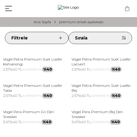
Ana Sayfa
premium erkek ayakkabı
Filtrele
Sırala
Vogel
Petra Premium Süet Loafer
Vogel
Petra Premium Süet Loafer
Kahverengi
Lacivert
2.579,40
TL
4.299,00
TL
%
40
2.579,40
TL
4.299,00
TL
%
40
Vogel
Petra Premium Süet Loafer
Vogel
Petra Premium Süet Loafer
Taba
Bej
2.579,40
TL
4.299,00
TL
%
40
2.579,40
TL
4.299,00
TL
%
40
Vogel
Pera Premium Gri Deri
Vogel
Pera Premium Bej Deri
Sneaker
Sneaker
3.479,40
TL
5.799,00
TL
%
40
3.479,40
TL
5.799,00
TL
%
40