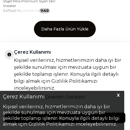
Vogel
Pera Premium Siyah Deri
Sneaker
3.479,40
TL
5.799,00
TL
%
40
Daha Fazla Ürün Yükle
Toplam
7
ürün bulunmaktadır.
Çerez Kullanımı
Kişisel verileriniz, hizmetlerimizin daha iyi bir
şekilde sunulması için mevzuata uygun bir
şekilde toplanıp işlenir. Konuyla ilgili detaylı
KATEGORILER
bilgi almak için
Gizlilik Politikamızı
ÖNEMLI BILGILER
inceleyebilirsiniz.
HIZLI ERIŞIM
X
Çerez Kullanımı
Çerezleri Özelleştir
ADRES & İLETIŞIM
Kişisel verileriniz, hizmetlerimizin daha iyi bir
Hepsini Reddet
şekilde sunulması için mevzuata uygun bir
Hepsini Kabul Et
şekilde toplanıp işlenir. Konuyla ilgili detaylı bilgi
almak için Gizlilik Politikamızı inceleyebilirsiniz.