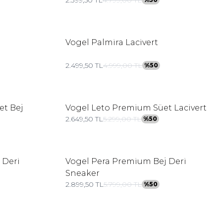
2.399,50
TL
4.799,00
TL
Vogel
Palmira Lacivert
2.499,50
TL
4.999,00
TL
%
50
Nino Premium Süet Bej
Vogel
Leto Premium Süet Lacivert
2.649,50
TL
5.299,00
TL
%
50
 Deri
Vogel
Pera Premium Bej Deri
Sneaker
2.899,50
TL
5.799,00
TL
%
50