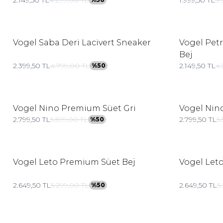
2.149,50
TL
4.299,00
TL
1.999,50
TL
3.
Vogel
Saba Deri Lacivert Sneaker
Vogel
Pet
Bej
2.399,50
TL
4.799,00
TL
2.149,50
TL
4.
%
50
Vogel
Nino Premium Süet Gri
Vogel
Nin
2.799,50
TL
5.599,00
TL
2.799,50
TL
5
%
50
Vogel
Leto Premium Süet Bej
Vogel
2.649,50
TL
5.299,00
TL
2.649,50
TL
5
%
50