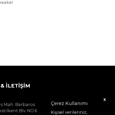
neaker
& İLETIŞIM
X
Çerez Kullanımı
is Mah. Barbaros
kstilkent Blv. NO:6
Kişisel verileriniz,