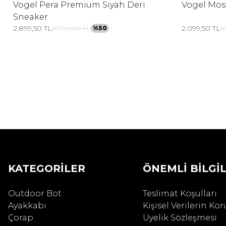
Vogel
Pera Premium Siyah Deri
Vogel
Mos
Sneaker
2.899,50
TL
5.799,00
TL
2.099,50
TL
4
%
50
KATEGORILER
ÖNEMLI BILGI
Outdoor Bot
Teslimat Koşulları
Ayakkabı
Kişisel Verilerin K
Çorap
Üyelik Sözleşmesi