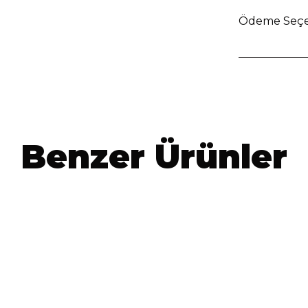
Ödeme Seçe
Benzer Ürünler
1490 Nubuck Deri Bot -
Vogel
M1493 Nubuck
Siyah
TL
5.049,00
TL
2.999,00
TL
4.699,00
TL
%
36