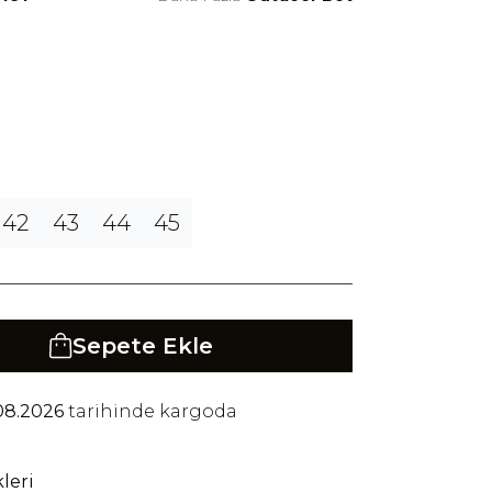
42
43
44
45
Sepete Ekle
08.2026
tarihinde kargoda
leri