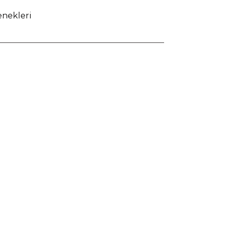
nekleri
 Deri Bot -
Vogel
M1492 Nubuck Deri Bot -
Siyah
3.250,00
TL
5.049,00
TL
%
36
%
36