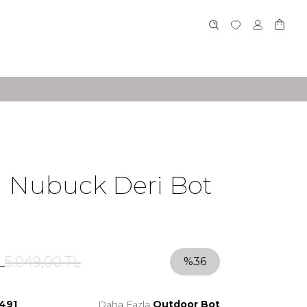
 Nubuck Deri Bot
L
5.049,00
TL
%
36
491
Daha Fazla
Outdoor Bot