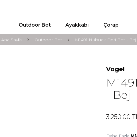
Outdoor Bot
Ayakkabı
Çorap
Ana Sayfa
Outdoor Bot
M1491 Nubuck Deri Bot - Bej
Vogel
M1491
- Bej
3.250,00
T
Daha Fazla
M1