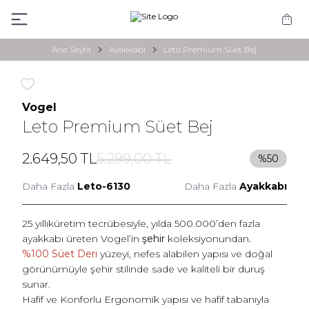
Ana Sayfa
Ayakkabı
Leto Premium Süet Bej
Favoriye Ekle
Vogel
Leto Premium Süet Bej
2.649,50
TL
5.299,00
TL
%
50
Daha Fazla
Leto-6130
Daha Fazla
Ayakkabı
25 yıllıküretim tecrübesiyle, yılda 500.000’den fazla
ayakkabı üreten Vogel’in
şehir
koleksiyonundan.
%100 Süet Deri
yüzeyi, nefes alabilen yapısı ve doğal
görünümüyle şehir stilinde sade ve kaliteli bir duruş
sunar.
Hafif ve Konforlu
Ergonomik
yapısı ve hafif tabanıyla